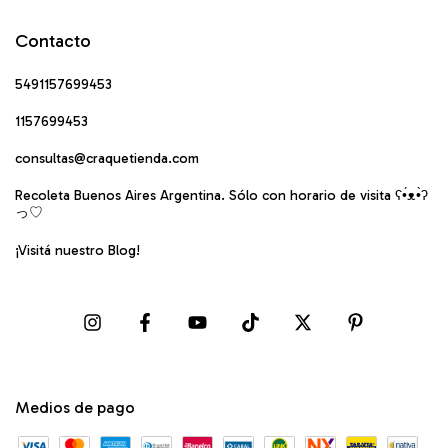
Contacto
5491157699453
1157699453
consultas@craquetienda.com
Recoleta Buenos Aires Argentina. Sólo con horario de visita ʕ•́ᴥ•̀ʔ
っ♡
¡Visitá nuestro Blog!
Medios de pago