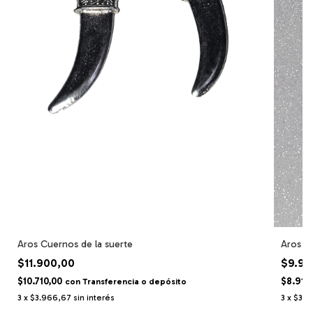
Aros t
Aros Cuernos de la suerte
$9.90
$11.900,00
$8.910
$10.710,00
con
Transferencia o depósito
3
x
$3.3
3
x
$3.966,67
sin interés