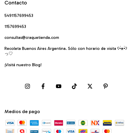
Contacto
5491157699453
1157699453
consultas@craquetienda.com
Recoleta Buenos Aires Argentina. Sólo con horario de visita ʕ•́ᴥ•̀ʔ
っ♡
¡Visitá nuestro Blog!
Medios de pago