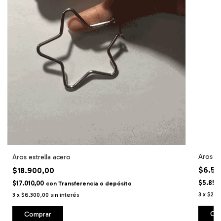
Aros ho
Aros estrella acero
$6.50
$18.900,00
$5.850
$17.010,00
con
Transferencia o depósito
3
x
$2.1
3
x
$6.300,00
sin interés